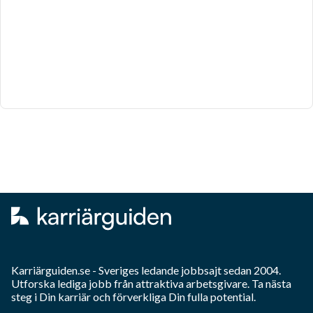
Karriärguiden.se - Sveriges ledande jobbsajt sedan 2004.
Utforska lediga jobb från attraktiva arbetsgivare. Ta nästa
steg i Din karriär och förverkliga Din fulla potential.