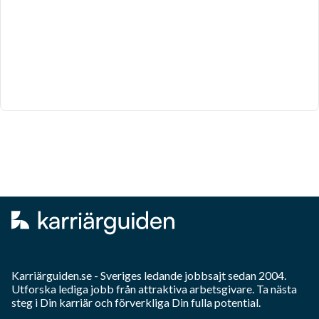
Karriärguiden.se - Sveriges ledande jobbsajt sedan 2004.
Utforska lediga jobb från attraktiva arbetsgivare. Ta nästa
steg i Din karriär och förverkliga Din fulla potential.