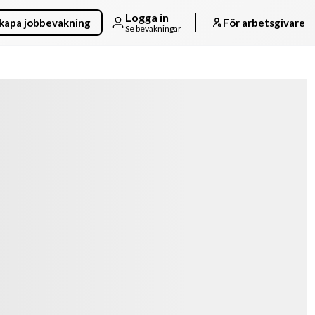
Logga in
kapa jobbevakning
För arbetsgivare
Se bevakningar