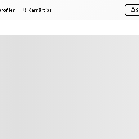
rofiler
Karriärtips
S