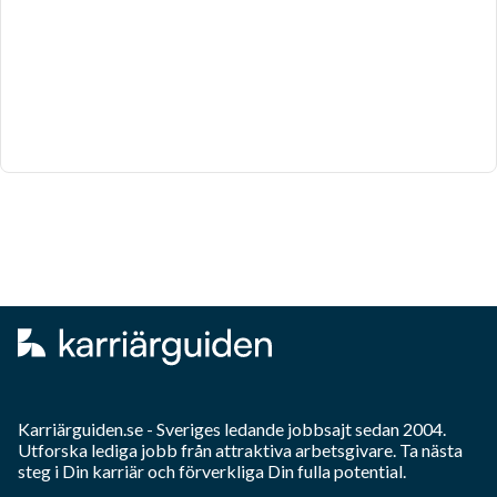
Karriärguiden.se - Sveriges ledande jobbsajt sedan 2004.
Utforska lediga jobb från attraktiva arbetsgivare. Ta nästa
steg i Din karriär och förverkliga Din fulla potential.