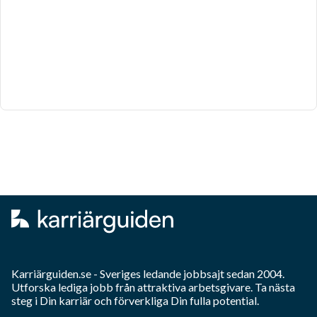
Karriärguiden.se - Sveriges ledande jobbsajt sedan 2004.
Utforska lediga jobb från attraktiva arbetsgivare. Ta nästa
steg i Din karriär och förverkliga Din fulla potential.