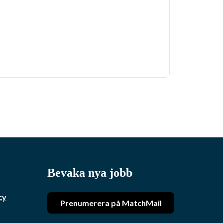
Bevaka nya jobb
cy
Prenumerera på MatchMail