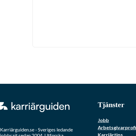
Tjänster
Jobb
Arbetsgivarprofi
Karriärguiden.se - Sveriges ledande
Karriärtips
jobbsajt sedan 2004. Utforska