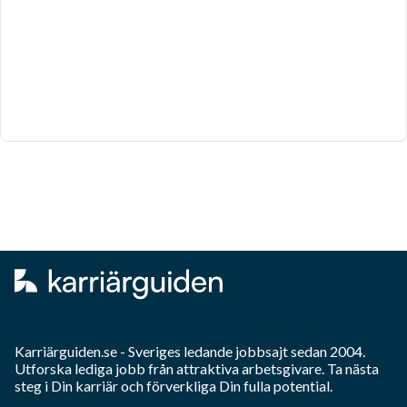
Karriärguiden.se - Sveriges ledande jobbsajt sedan 2004.
Utforska lediga jobb från attraktiva arbetsgivare. Ta nästa
steg i Din karriär och förverkliga Din fulla potential.