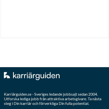
Karriärguiden.se - Sveriges ledande jobbsajt sedan 2004.
Utforska lediga jobb från attraktiva arbetsgivare. Ta nästa
steg i Din karriär och förverkliga Din fulla potential.