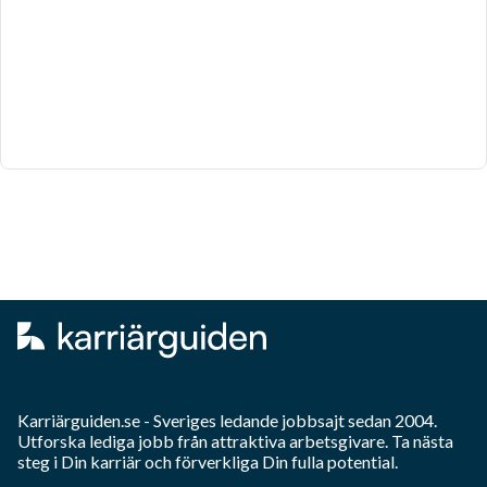
Karriärguiden.se - Sveriges ledande jobbsajt sedan 2004.
Utforska lediga jobb från attraktiva arbetsgivare. Ta nästa
steg i Din karriär och förverkliga Din fulla potential.