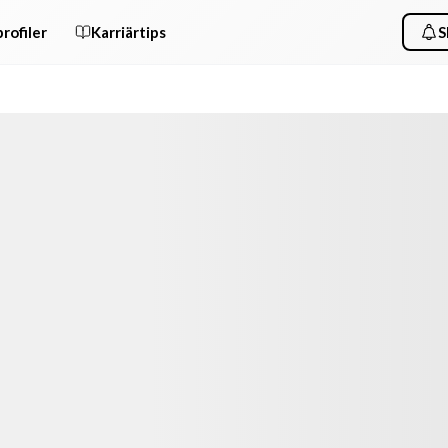
rofiler
Karriärtips
S