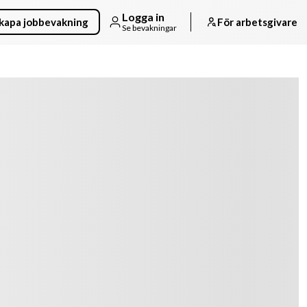
Logga in
kapa jobbevakning
För arbetsgivare
Se bevakningar