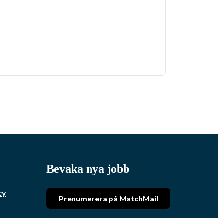
Bevaka nya jobb
cy
Prenumerera på MatchMail