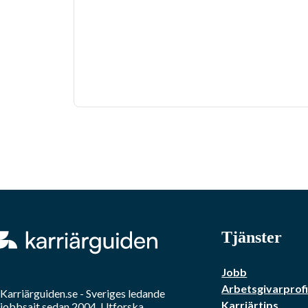
Tjänster
Jobb
Arbetsgivarprofi
Karriärguiden.se - Sveriges ledande
Karriärtips
jobbsajt sedan 2004. Utforska